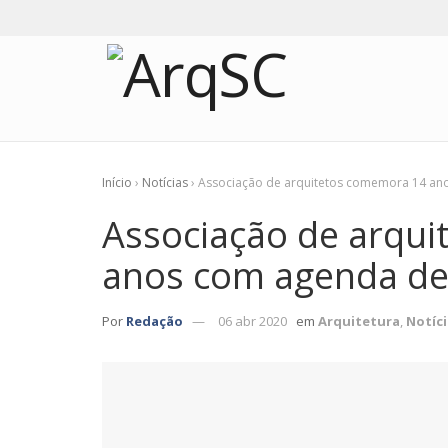
Início
›
Notícias
›
Associação de arquitetos comemora 14 ano
Associação de arqu
anos com agenda de 
Por
Redação
06 abr 2020
em
Arquitetura
,
Notíci