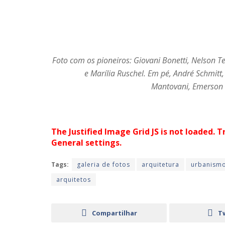
Foto com os pioneiros: Giovani Bonetti, Nelson 
e Marília Ruschel. Em pé, André Schmitt
Mantovani, Emerson d
The Justified Image Grid JS is not loaded. T
General settings.
Tags:
galeria de fotos
arquitetura
urbanism
arquitetos
Compartilhar
T