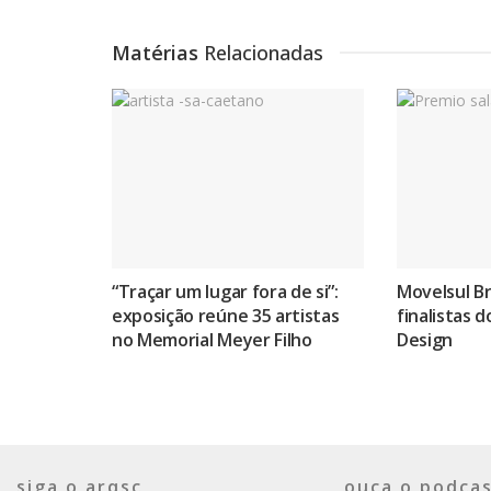
Matérias
Relacionadas
“Traçar um lugar fora de si”:
Movelsul Br
exposição reúne 35 artistas
finalistas 
no Memorial Meyer Filho
Design
siga o arqsc
ouça o podcas