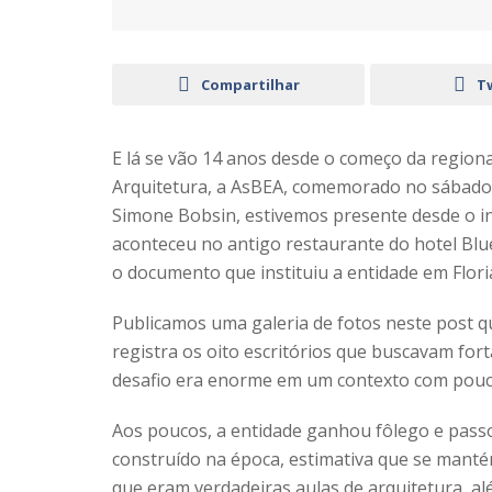
Compartilhar
T
E lá se vão 14 anos desde o começo da regional
Arquitetura, a AsBEA, comemorado no sábado, d
Simone Bobsin, estivemos presente desde o iní
aconteceu no antigo restaurante do hotel Blue
o documento que instituiu a entidade em Flori
Publicamos uma galeria de fotos neste post q
registra os oito escritórios que buscavam fort
desafio era enorme em um contexto com pouco
Aos poucos, a entidade ganhou fôlego e pass
construído na época, estimativa que se mant
que eram verdadeiras aulas de arquitetura, al