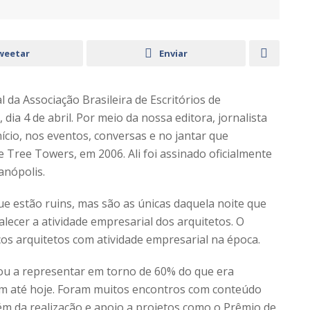
weetar
Enviar
 da Associação Brasileira de Escritórios de
ia 4 de abril. Por meio da nossa editora, jornalista
cio, nos eventos, conversas e no jantar que
 Tree Towers, em 2006. Ali foi assinado oficialmente
anópolis.
ue estão ruins, mas são as únicas daquela noite que
alecer a atividade empresarial dos arquitetos. O
s arquitetos com atividade empresarial na época.
ou a representar em torno de 60% do que era
ém até hoje. Foram muitos encontros com conteúdo
ém da realização e apoio a projetos como o Prêmio de