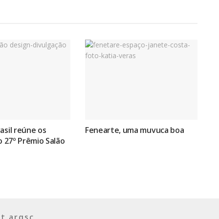
asil reúne os
Fenearte, uma muvuca boa
do 27º Prêmio Salão
t arqsc