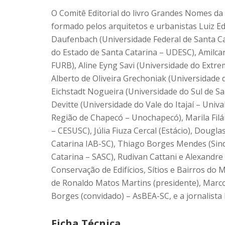
O Comitê Editorial do livro Grandes Nomes da
formado pelos arquitetos e urbanistas Luiz E
Daufenbach (Universidade Federal de Santa Ca
do Estado de Santa Catarina – UDESC), Amilc
FURB), Aline Eyng Savi (Universidade do Extr
Alberto de Oliveira Grechoniak (Universidade
Eichstadt Nogueira (Universidade do Sul de S
Devitte (Universidade do Vale do Itajaí – Univa
Região de Chapecó – Unochapecó), Marila Filá
– CESUSC), Júlia Fiuza Cercal (Estácio), Douglas
Catarina IAB-SC), Thiago Borges Mendes (Sind
Catarina – SASC), Rudivan Cattani e Alexandr
Conservação de Edifícios, Sítios e Bairros 
de Ronaldo Matos Martins (presidente), Marco
Borges (convidado) – AsBEA-SC, e a jornalista L
Ficha Técnica