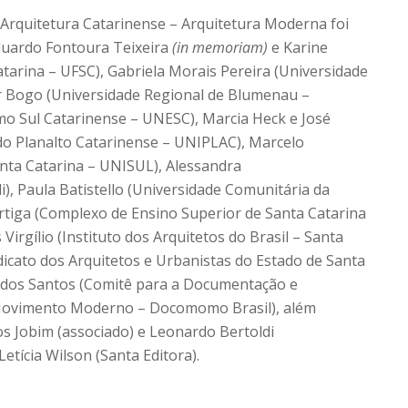
 Arquitetura Catarinense – Arquitetura Moderna foi
duardo Fontoura Teixeira
(in memoriam)
e Karine
tarina – UFSC), Gabriela Morais Pereira (Universidade
ar Bogo (Universidade Regional de Blumenau –
emo Sul Catarinense – UNESC), Marcia Heck e José
 do Planalto Catarinense – UNIPLAC), Marcelo
anta Catarina – UNISUL), Alessandra
li), Paula Batistello (Universidade Comunitária da
rtiga (Complexo de Ensino Superior de Santa Catarina
 Virgílio (Instituto dos Arquitetos do Brasil – Santa
icato dos Arquitetos e Urbanistas do Estado de Santa
e dos Santos (Comitê para a Documentação e
do Movimento Moderno – Docomomo Brasil), além
s Jobim (associado) e Leonardo Bertoldi
etícia Wilson (Santa Editora).