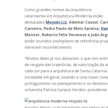
Como grandes nomes da arquitetura
catarinense em Arquitetura Moderna estão
destacados
Moysés Liz
, Ademar Cassol, Ca
Carneiro, Pedro Paulo de Melo Saraiva,
Han
Meister, Roberto Félix Veronese e João Argo
estão reunidos exemplares de referência proj
merecem reconhecimento.
“Muitos deles já nos deixaram, o que nos entri
de resgate das trajetórias, de valorização da
cada um para a arquitetura de Santa Catarina
sociedade em geral, visando a uma maior com
protagonismo no planejamento e no desenvolv
urbanista Patrícia Sarquis Herden, presidente
Arquiteto Moyses Liz foi entrevistado pela editora do P