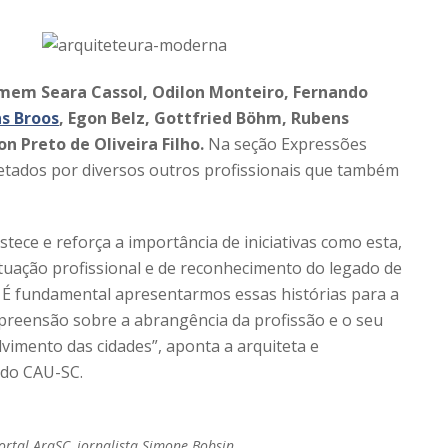
rmem Seara Cassol, Odilon Monteiro, Fernando
s Broos
, Egon Belz, Gottfried Böhm, Rubens
n Preto de Oliveira Filho.
Na seção Expressões
etados por diversos outros profissionais que também
stece e reforça a importância de iniciativas como esta,
 atuação profissional e de reconhecimento do legado de
. É fundamental apresentarmos essas histórias para a
preensão sobre a abrangência da profissão e o seu
imento das cidades”, aponta a arquiteta e
 do CAU-SC.
ortal ArqSC, jornalista Simone Bobsin.