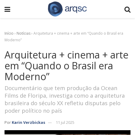
Início
›
Notícias
›
Arquitetura + cinema + arte em “Quando o Brasil era
Moderno”
Arquitetura + cinema + arte
em “Quando o Brasil era
Moderno”
Documentário que tem produção da Ocean
Films de Floripa, investiga como a arquitetura
brasileira do século XX refletiu disputas pelo
poder político no país
Por
Karin Verzbickas
11 jul 2025