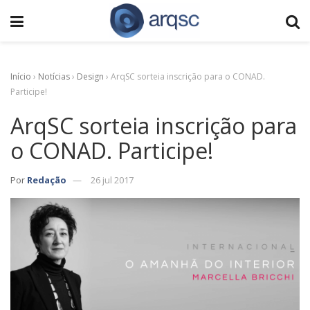
Início
›
Notícias
›
Design
›
ArqSC sorteia inscrição para o CONAD.
Participe!
ArqSC sorteia inscrição para
o CONAD. Participe!
Por
Redação
26 jul 2017