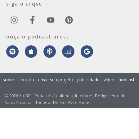
siga o arqsc
ouça o podcast arqsc
sobre
contato
envie seu projeto
publicidade
vídeo
podcast
© 2026 ArqSC – Portal de Arquitetura, Interiores, Design e Arte de
Santa Catarina – Todos os Direitos Reservados.