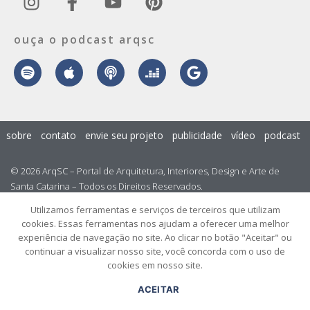
ouça o podcast arqsc
sobre
contato
envie seu projeto
publicidade
vídeo
podcast
© 2026 ArqSC – Portal de Arquitetura, Interiores, Design e Arte de
Santa Catarina – Todos os Direitos Reservados.
Utilizamos ferramentas e serviços de terceiros que utilizam
cookies. Essas ferramentas nos ajudam a oferecer uma melhor
experiência de navegação no site. Ao clicar no botão "Aceitar" ou
continuar a visualizar nosso site, você concorda com o uso de
cookies em nosso site.
ACEITAR