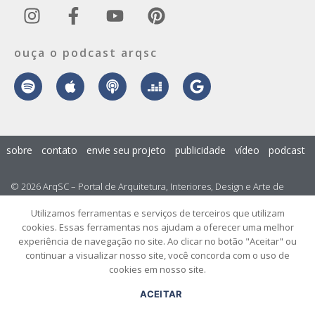
ouça o podcast arqsc
sobre
contato
envie seu projeto
publicidade
vídeo
podcast
© 2026 ArqSC – Portal de Arquitetura, Interiores, Design e Arte de
Santa Catarina – Todos os Direitos Reservados.
Utilizamos ferramentas e serviços de terceiros que utilizam
cookies. Essas ferramentas nos ajudam a oferecer uma melhor
experiência de navegação no site. Ao clicar no botão "Aceitar" ou
continuar a visualizar nosso site, você concorda com o uso de
cookies em nosso site.
ACEITAR