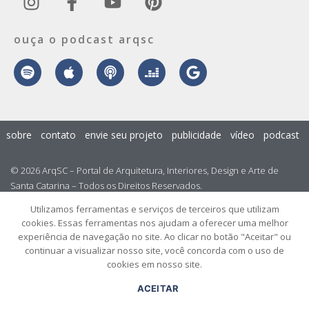
ouça o podcast arqsc
sobre
contato
envie seu projeto
publicidade
vídeo
podcast
© 2026 ArqSC – Portal de Arquitetura, Interiores, Design e Arte de
Santa Catarina – Todos os Direitos Reservados.
Utilizamos ferramentas e serviços de terceiros que utilizam
cookies. Essas ferramentas nos ajudam a oferecer uma melhor
experiência de navegação no site. Ao clicar no botão "Aceitar" ou
continuar a visualizar nosso site, você concorda com o uso de
cookies em nosso site.
ACEITAR