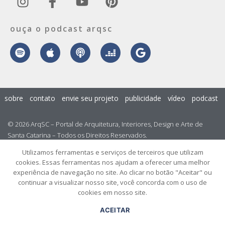
ouça o podcast arqsc
sobre
contato
envie seu projeto
publicidade
vídeo
podcast
© 2026 ArqSC – Portal de Arquitetura, Interiores, Design e Arte de
Santa Catarina – Todos os Direitos Reservados.
Utilizamos ferramentas e serviços de terceiros que utilizam
cookies. Essas ferramentas nos ajudam a oferecer uma melhor
experiência de navegação no site. Ao clicar no botão "Aceitar" ou
continuar a visualizar nosso site, você concorda com o uso de
cookies em nosso site.
ACEITAR