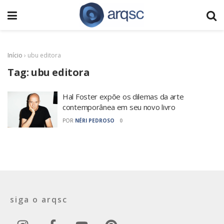
Início
›
ubu editora
Tag:
ubu editora
Hal Foster expõe os dilemas da arte
contemporânea em seu novo livro
POR
NÉRI PEDROSO
0
siga o arqsc