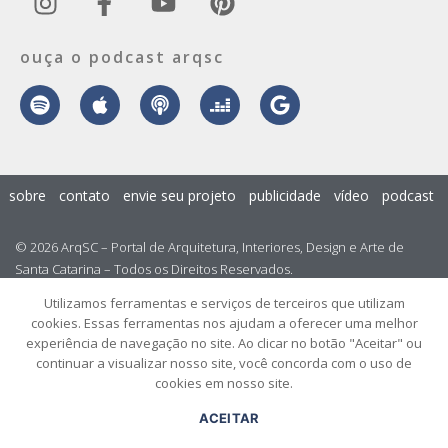
ouça o podcast arqsc
sobre
contato
envie seu projeto
publicidade
vídeo
podcast
© 2026 ArqSC – Portal de Arquitetura, Interiores, Design e Arte de
Santa Catarina – Todos os Direitos Reservados.
Utilizamos ferramentas e serviços de terceiros que utilizam
cookies. Essas ferramentas nos ajudam a oferecer uma melhor
experiência de navegação no site. Ao clicar no botão "Aceitar" ou
continuar a visualizar nosso site, você concorda com o uso de
cookies em nosso site.
ACEITAR