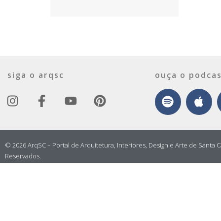
siga o arqsc
ouça o podcas
© 2026 ArqSC – Portal de Arquitetura, Interiores, Design e Arte de Santa C
Reservados.