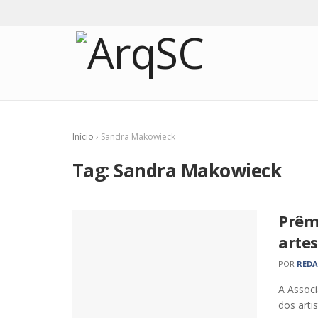
Início
›
Sandra Makowieck
Tag:
Sandra Makowieck
Prêm
artes
POR
RED
A Associ
dos artis