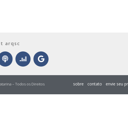
t arqsc
sobre
contato
envie seu p
atarina – Todos os Direitos