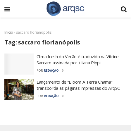
Início
›
saccaro florianópolis
Tag:
saccaro florianópolis
Clima fresh do Verão é traduzido na Vitrine
Saccaro assinada por Juliana Pippi
POR
REDAÇÃO
0
Lançamento de “Bloom A Terra Chama”
transborda as páginas impressas do ArqSC
POR
REDAÇÃO
0