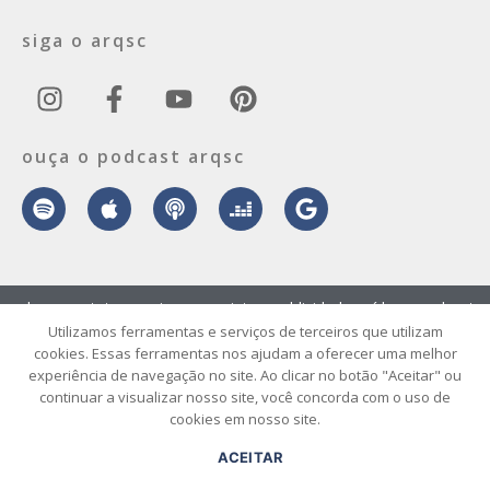
siga o arqsc
ouça o podcast arqsc
sobre
contato
envie seu projeto
publicidade
vídeo
podcast
Utilizamos ferramentas e serviços de terceiros que utilizam
cookies. Essas ferramentas nos ajudam a oferecer uma melhor
© 2026 ArqSC – Portal de Arquitetura, Interiores, Design e Arte de
experiência de navegação no site. Ao clicar no botão "Aceitar" ou
Santa Catarina – Todos os Direitos Reservados.
continuar a visualizar nosso site, você concorda com o uso de
cookies em nosso site.
ACEITAR