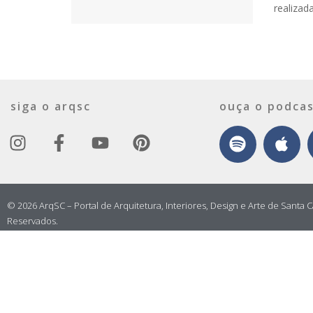
realizad
siga o arqsc
ouça o podcas
© 2026 ArqSC – Portal de Arquitetura, Interiores, Design e Arte de Santa C
Reservados.