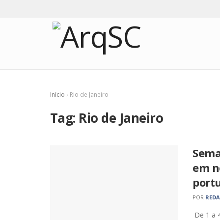
Início
›
Rio de Janeiro
Tag:
Rio de Janeiro
Sema
em no
port
POR
RED
De 1 a 4