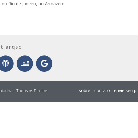
a no Rio de Janeiro, no Armazém ...
t arqsc
sobre
contato
envie seu p
atarina – Todos os Direitos