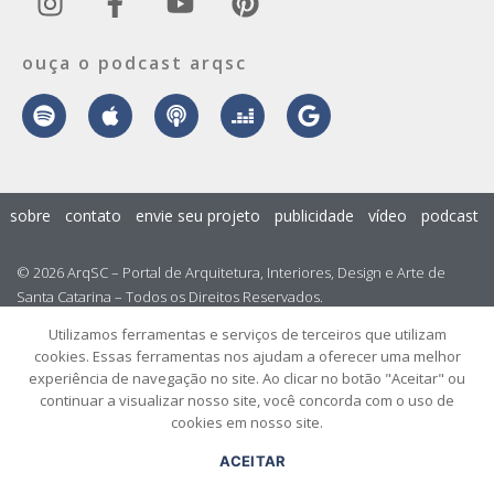
ouça o podcast arqsc
sobre
contato
envie seu projeto
publicidade
vídeo
podcast
© 2026 ArqSC – Portal de Arquitetura, Interiores, Design e Arte de
Santa Catarina – Todos os Direitos Reservados.
Utilizamos ferramentas e serviços de terceiros que utilizam
cookies. Essas ferramentas nos ajudam a oferecer uma melhor
experiência de navegação no site. Ao clicar no botão "Aceitar" ou
continuar a visualizar nosso site, você concorda com o uso de
cookies em nosso site.
ACEITAR