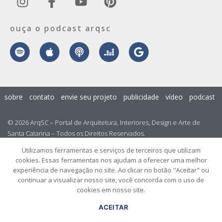
ouça o podcast arqsc
sobre
contato
envie seu projeto
publicidade
vídeo
podcast
© 2026 ArqSC – Portal de Arquitetura, Interiores, Design e Arte de
Santa Catarina – Todos os Direitos Reservados.
Utilizamos ferramentas e serviços de terceiros que utilizam
cookies. Essas ferramentas nos ajudam a oferecer uma melhor
experiência de navegação no site. Ao clicar no botão "Aceitar" ou
continuar a visualizar nosso site, você concorda com o uso de
cookies em nosso site.
ACEITAR