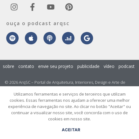
ouça o podcast arqsc
sobre
contato
envie seu projeto
publicidade
vídeo
podcast
© 2026 ArqSC – Portal de Arquitetura, Interiores, Design e Arte de
Santa Catarina – Todos os Direitos Reservados.
Utilizamos ferramentas e serviços de terceiros que utilizam
cookies. Essas ferramentas nos ajudam a oferecer uma melhor
experiência de navegação no site. Ao clicar no botão "Aceitar" ou
continuar a visualizar nosso site, você concorda com o uso de
cookies em nosso site.
ACEITAR