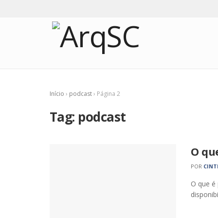
Início
›
podcast
›
Página 2
Tag:
podcast
O qu
POR
CINT
O que é 
disponib