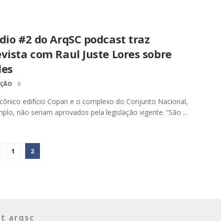
dio #2 do ArqSC podcast traz
vista com Raul Juste Lores sobre
des
AÇÃO
0
icônico edifício Copan e o complexo do Conjunto Nacional,
plo, não seriam aprovados pela legislação vigente. “São ...
1
2
t arqsc