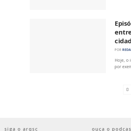
Episó
entre
cida
POR
RED
Hoje, o 
por exem
siga o arqsc
ouça o podcas