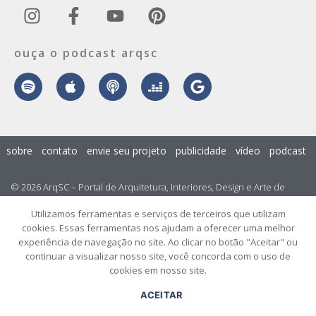
ouça o podcast arqsc
sobre
contato
envie seu projeto
publicidade
vídeo
podcast
© 2026 ArqSC – Portal de Arquitetura, Interiores, Design e Arte de
Santa Catarina – Todos os Direitos Reservados.
Utilizamos ferramentas e serviços de terceiros que utilizam
cookies. Essas ferramentas nos ajudam a oferecer uma melhor
experiência de navegação no site. Ao clicar no botão "Aceitar" ou
continuar a visualizar nosso site, você concorda com o uso de
cookies em nosso site.
ACEITAR