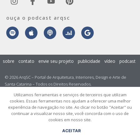
ouça o podcast arqsc
sobre
contato
envie seu projeto
publicidade
vídeo
podcast
© 2026 ArqSC – Portal de Arquitetura, Interiores, Design e Arte de
Santa Catarina – Todos os Direitos Reservados.
Utilizamos ferramentas e serviços de terceiros que utilizam
cookies. Essas ferramentas nos ajudam a oferecer uma melhor
experiência de navegação no site. Ao clicar no botão "Aceitar" ou
continuar a visualizar nosso site, você concorda com o uso de
cookies em nosso site.
ACEITAR