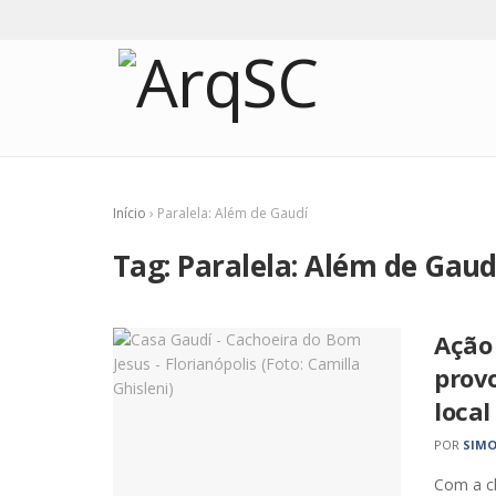
Início
›
Paralela: Além de Gaudí
Tag:
Paralela: Além de Gaud
Ação 
prov
local
POR
SIMO
Com a ch