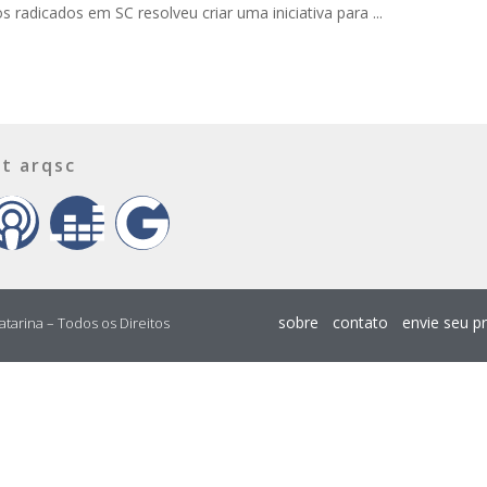
os radicados em SC resolveu criar uma iniciativa para ...
t arqsc
sobre
contato
envie seu p
atarina – Todos os Direitos