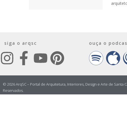
arquitet
siga o arqsc
ouça o podcas
© 2026 ArqSC – Portal de Arquitetura, Interiores, Design e Arte de Santa C
Reservados.