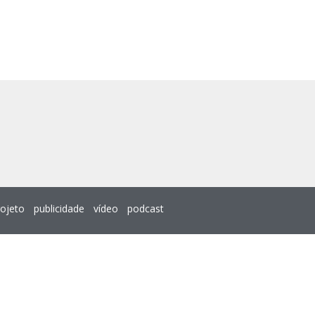
rojeto
publicidade
vídeo
podcast