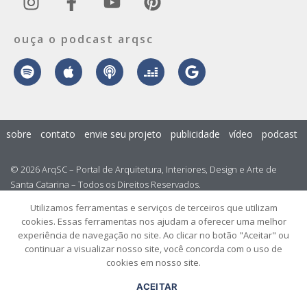
ouça o podcast arqsc
sobre
contato
envie seu projeto
publicidade
vídeo
podcast
© 2026 ArqSC – Portal de Arquitetura, Interiores, Design e Arte de
Santa Catarina – Todos os Direitos Reservados.
Utilizamos ferramentas e serviços de terceiros que utilizam
cookies. Essas ferramentas nos ajudam a oferecer uma melhor
experiência de navegação no site. Ao clicar no botão "Aceitar" ou
continuar a visualizar nosso site, você concorda com o uso de
cookies em nosso site.
ACEITAR