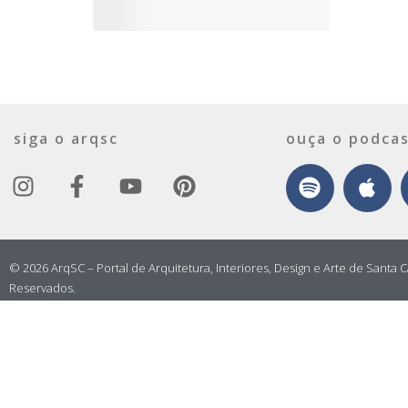
siga o arqsc
ouça o podcas
© 2026 ArqSC – Portal de Arquitetura, Interiores, Design e Arte de Santa C
Reservados.