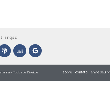
t arqsc
sobre
contato
envie seu p
atarina – Todos os Direitos