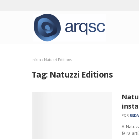
Início
›
Natuzzi Editions
Tag:
Natuzzi Editions
Natuz
inst
POR
RED
A Natuzz
feira ar