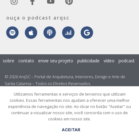
ouça o podcast arqsc
sobre
contato
envie seu projeto
publicidade
vídeo
podcast
© 2026 ArqSC – Portal de Arquitetura, Interiores, Design e Arte de
Santa Catarina – Todos os Direitos Reservados.
Utilizamos ferramentas e serviços de terceiros que utilizam
cookies. Essas ferramentas nos ajudam a oferecer uma melhor
experiência de navegação no site. Ao clicar no botão "Aceitar" ou
continuar a visualizar nosso site, você concorda com o uso de
cookies em nosso site.
ACEITAR