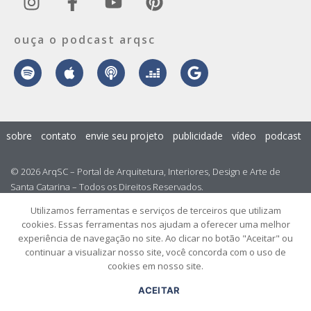
ouça o podcast arqsc
sobre
contato
envie seu projeto
publicidade
vídeo
podcast
© 2026 ArqSC – Portal de Arquitetura, Interiores, Design e Arte de
Santa Catarina – Todos os Direitos Reservados.
Utilizamos ferramentas e serviços de terceiros que utilizam
cookies. Essas ferramentas nos ajudam a oferecer uma melhor
experiência de navegação no site. Ao clicar no botão "Aceitar" ou
continuar a visualizar nosso site, você concorda com o uso de
cookies em nosso site.
ACEITAR