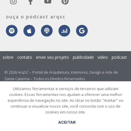
ouça o podcast arqsc
sobre
contato
envie seu projeto
publicidade
vídeo
podcast
© 2026 ArqSC – Portal de Arquitetura, Interiores, Design e Arte de
Santa Catarina – Todos os Direitos Reservados.
Utilizamos ferramentas e serviços de terceiros que utilizam
cookies. Essas ferramentas nos ajudam a oferecer uma melhor
experiência de navegação no site. Ao clicar no botão "Aceitar" ou
continuar a visualizar nosso site, você concorda com o uso de
cookies em nosso site.
ACEITAR