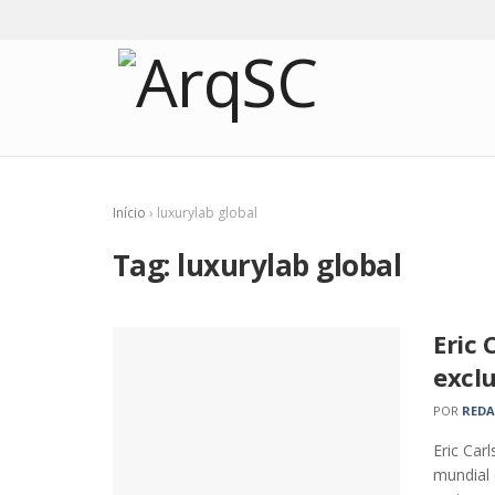
Início
›
luxurylab global
Tag:
luxurylab global
Eric 
exclu
POR
RED
Eric Car
mundial 