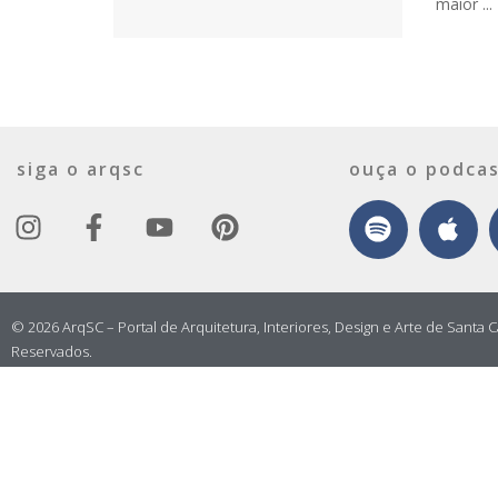
maior ...
siga o arqsc
ouça o podcas
© 2026 ArqSC – Portal de Arquitetura, Interiores, Design e Arte de Santa C
Reservados.