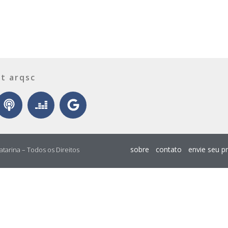
t arqsc
sobre
contato
envie seu p
atarina – Todos os Direitos