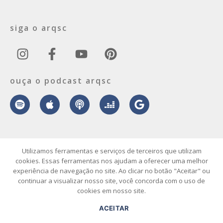
siga o arqsc
ouça o podcast arqsc
sobre
contato
envie seu projeto
publicidade
vídeo
podcast
Utilizamos ferramentas e serviços de terceiros que utilizam
cookies. Essas ferramentas nos ajudam a oferecer uma melhor
experiência de navegação no site. Ao clicar no botão "Aceitar" ou
© 2026 ArqSC – Portal de Arquitetura, Interiores, Design e Arte de
continuar a visualizar nosso site, você concorda com o uso de
Santa Catarina – Todos os Direitos Reservados.
cookies em nosso site.
ACEITAR