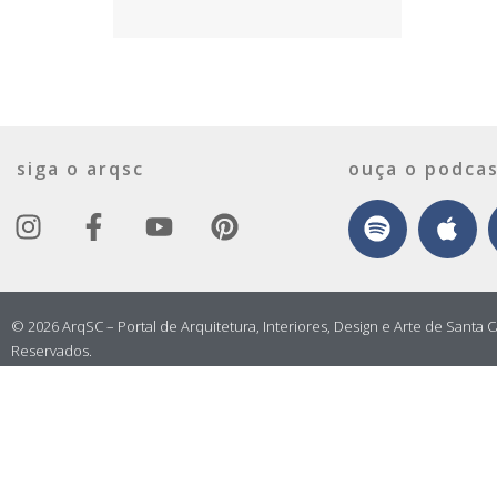
siga o arqsc
ouça o podcas
© 2026 ArqSC – Portal de Arquitetura, Interiores, Design e Arte de Santa C
Reservados.