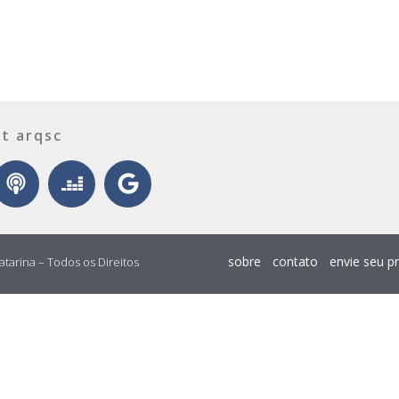
t arqsc
sobre
contato
envie seu p
atarina – Todos os Direitos