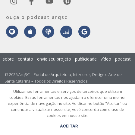
ouça o podcast arqsc
sobre
contato
envie seu projeto
publicidade
vídeo
podcast
© 2026 ArqSC – Portal de Arquitetura, Interiores, Design e Arte de
Santa Catarina – Todos os Direitos Reservados.
Utilizamos ferramentas e serviços de terceiros que utilizam
cookies. Essas ferramentas nos ajudam a oferecer uma melhor
experiência de navegação no site. Ao clicar no botão "Aceitar" ou
continuar a visualizar nosso site, você concorda com o uso de
cookies em nosso site.
ACEITAR