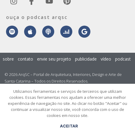
ouça o podcast arqsc
sobre
contato
envie seu projeto
publicidade
vídeo
podcast
© 2026 ArqSC – Portal de Arquitetura, Interiores, Design e Arte de
Santa Catarina – Todos os Direitos Reservados.
Utilizamos ferramentas e serviços de terceiros que utilizam
cookies. Essas ferramentas nos ajudam a oferecer uma melhor
experiência de navegação no site. Ao clicar no botão "Aceitar" ou
continuar a visualizar nosso site, você concorda com o uso de
cookies em nosso site.
ACEITAR