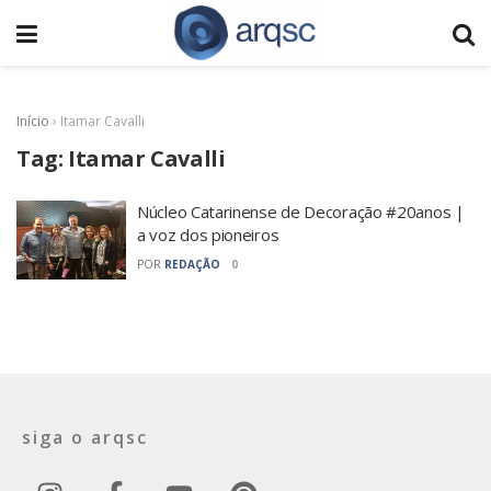
Início
›
Itamar Cavalli
Tag:
Itamar Cavalli
Núcleo Catarinense de Decoração #20anos |
a voz dos pioneiros
POR
REDAÇÃO
0
siga o arqsc