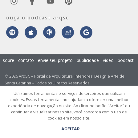
ouça o podcast arqsc
sobre
contato
envie seu projeto
publicidade
vídeo
podcast
© 2026 ArqSC – Portal de Arquitetura, Interiores, Design e Arte de
Santa Catarina – Todos os Direitos Reservados.
Utilizamos ferramentas e serviços de terceiros que utilizam
cookies. Essas ferramentas nos ajudam a oferecer uma melhor
experiência de navegação no site. Ao clicar no botão "Aceitar" ou
continuar a visualizar nosso site, você concorda com o uso de
cookies em nosso site.
ACEITAR