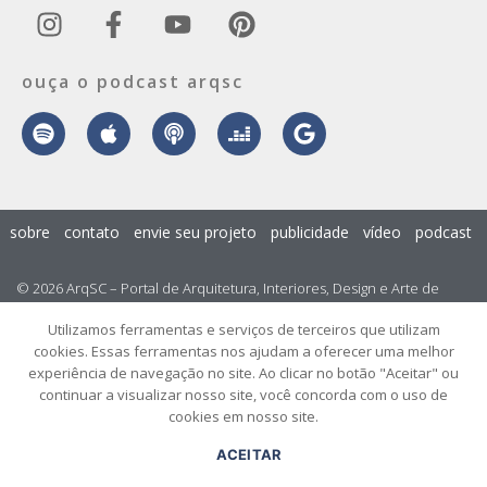
ouça o podcast arqsc
sobre
contato
envie seu projeto
publicidade
vídeo
podcast
© 2026 ArqSC – Portal de Arquitetura, Interiores, Design e Arte de
Santa Catarina – Todos os Direitos Reservados.
Utilizamos ferramentas e serviços de terceiros que utilizam
cookies. Essas ferramentas nos ajudam a oferecer uma melhor
experiência de navegação no site. Ao clicar no botão "Aceitar" ou
continuar a visualizar nosso site, você concorda com o uso de
cookies em nosso site.
ACEITAR