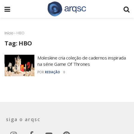
Início
›
HBO
Tag:
HBO
Moleskine cria coleção de cadernos inspirada
na série Game Of Thrones
POR
REDAÇÃO
0
siga o arqsc