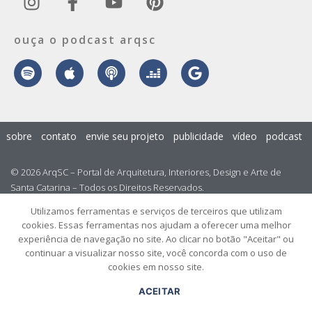
ouça o podcast arqsc
sobre
contato
envie seu projeto
publicidade
vídeo
podcast
© 2026 ArqSC – Portal de Arquitetura, Interiores, Design e Arte de
Santa Catarina – Todos os Direitos Reservados.
Utilizamos ferramentas e serviços de terceiros que utilizam
cookies. Essas ferramentas nos ajudam a oferecer uma melhor
experiência de navegação no site. Ao clicar no botão "Aceitar" ou
continuar a visualizar nosso site, você concorda com o uso de
cookies em nosso site.
ACEITAR