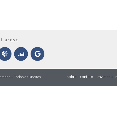
t arqsc
sobre
contato
envie seu p
atarina – Todos os Direitos