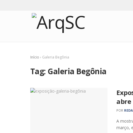
Início
›
Galeria Begônia
Tag:
Galeria Begônia
Expos
abre
POR
RED
A mostra
março, e