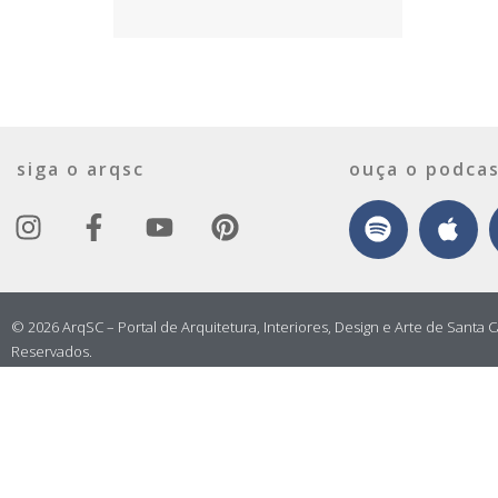
siga o arqsc
ouça o podcas
© 2026 ArqSC – Portal de Arquitetura, Interiores, Design e Arte de Santa C
Reservados.