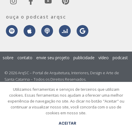
ouça o podcast arqsc
sobre
contato
envie seu projeto
publicidade
vídeo
podcast
© 2026 ArqSC – Portal de Arquitetura, Interiores, Design e Arte de
Santa Catarina – Todos os Direitos Reservados.
Utilizamos ferramentas e serviços de terceiros que utilizam
cookies. Essas ferramentas nos ajudam a oferecer uma melhor
experiência de navegação no site. Ao clicar no botão "Aceitar" ou
continuar a visualizar nosso site, você concorda com o uso de
cookies em nosso site.
ACEITAR