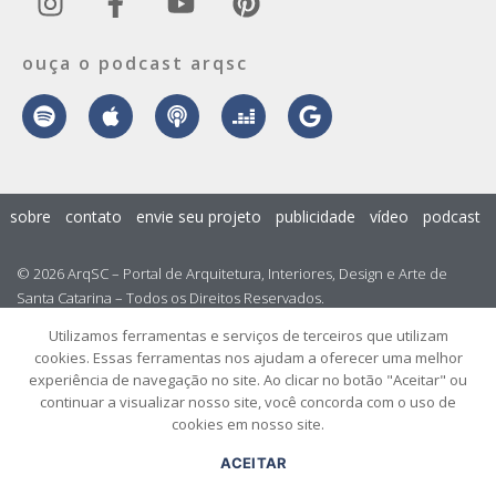
ouça o podcast arqsc
sobre
contato
envie seu projeto
publicidade
vídeo
podcast
© 2026 ArqSC – Portal de Arquitetura, Interiores, Design e Arte de
Santa Catarina – Todos os Direitos Reservados.
Utilizamos ferramentas e serviços de terceiros que utilizam
cookies. Essas ferramentas nos ajudam a oferecer uma melhor
experiência de navegação no site. Ao clicar no botão "Aceitar" ou
continuar a visualizar nosso site, você concorda com o uso de
cookies em nosso site.
ACEITAR