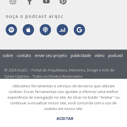
ouça o podcast arqsc
sobre
contato
envie seu projeto
publicidade
vídeo
podcast
© 2026 ArqSC – Portal de Arquitetura, Interiores, Design e Arte de
Santa Catarina – Todos os Direitos Reservados.
Utilizamos ferramentas e serviços de terceiros que utilizam
cookies. Essas ferramentas nos ajudam a oferecer uma melhor
experiência de navegação no site. Ao clicar no botão "Aceitar" ou
continuar a visualizar nosso site, você concorda com o uso de
cookies em nosso site.
ACEITAR