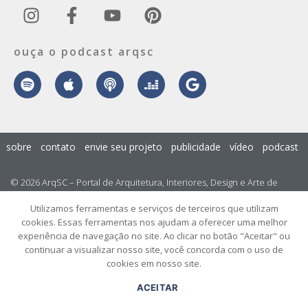
ouça o podcast arqsc
sobre
contato
envie seu projeto
publicidade
vídeo
podcast
© 2026 ArqSC – Portal de Arquitetura, Interiores, Design e Arte de
Santa Catarina – Todos os Direitos Reservados.
Utilizamos ferramentas e serviços de terceiros que utilizam
cookies. Essas ferramentas nos ajudam a oferecer uma melhor
experiência de navegação no site. Ao clicar no botão "Aceitar" ou
continuar a visualizar nosso site, você concorda com o uso de
cookies em nosso site.
ACEITAR