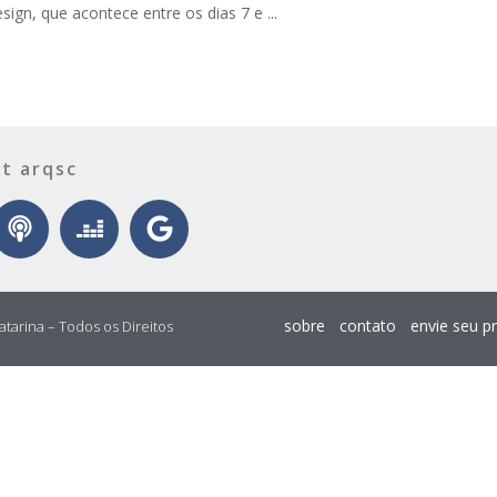
ign, que acontece entre os dias 7 e ...
t arqsc
sobre
contato
envie seu p
atarina – Todos os Direitos