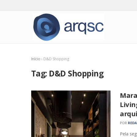
Início
›
D&D Shopping
Tag:
D&D Shopping
Mara
Livin
arqui
POR
RED
Pela se