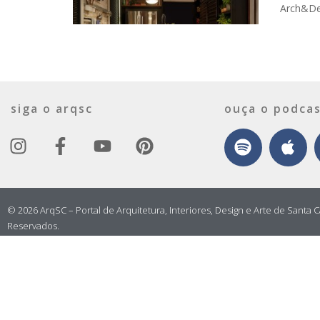
Arch&Des
siga o arqsc
ouça o podcas
© 2026 ArqSC – Portal de Arquitetura, Interiores, Design e Arte de Santa C
Reservados.