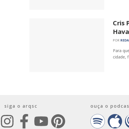
Cris 
Hav
POR
RED
Para que
cidade, f
siga o arqsc
ouça o podcas