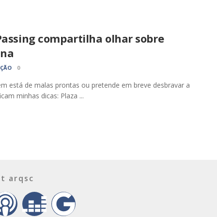
Passing compartilha olhar sobre
ana
AÇÃO
0
m está de malas prontas ou pretende em breve desbravar a
icam minhas dicas: Plaza ...
t arqsc