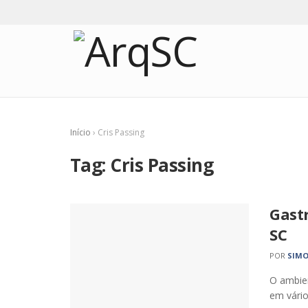
Início
›
Cris Passing
Tag:
Cris Passing
Gastr
SC
POR
SIMO
O ambien
em vário