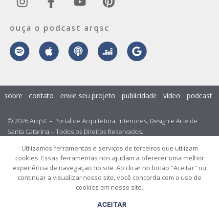
ouça o podcast arqsc
sobre
contato
envie seu projeto
publicidade
vídeo
podcast
© 2026 ArqSC – Portal de Arquitetura, Interiores, Design e Arte de
Santa Catarina – Todos os Direitos Reservados.
Utilizamos ferramentas e serviços de terceiros que utilizam
cookies. Essas ferramentas nos ajudam a oferecer uma melhor
experiência de navegação no site. Ao clicar no botão "Aceitar" ou
continuar a visualizar nosso site, você concorda com o uso de
cookies em nosso site.
ACEITAR