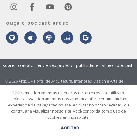
ouça o podcast arqsc
sobre
contato
envie seu projeto
publicidade
vídeo
podcast
© 2026 ArqSC – Portal de Arquitetura, Interiores, Design e Arte de
Santa Catarina – Todos os Direitos Reservados.
Utilizamos ferramentas e serviços de terceiros que utilizam
cookies. Essas ferramentas nos ajudam a oferecer uma melhor
experiência de navegação no site. Ao clicar no botão "Aceitar" ou
continuar a visualizar nosso site, você concorda com o uso de
cookies em nosso site.
ACEITAR