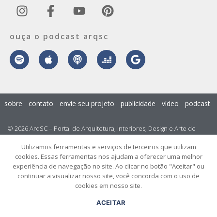
ouça o podcast arqsc
sobre
contato
envie seu projeto
publicidade
vídeo
podcast
© 2026 ArqSC – Portal de Arquitetura, Interiores, Design e Arte de
Santa Catarina – Todos os Direitos Reservados.
Utilizamos ferramentas e serviços de terceiros que utilizam
cookies. Essas ferramentas nos ajudam a oferecer uma melhor
experiência de navegação no site. Ao clicar no botão "Aceitar" ou
continuar a visualizar nosso site, você concorda com o uso de
cookies em nosso site.
ACEITAR