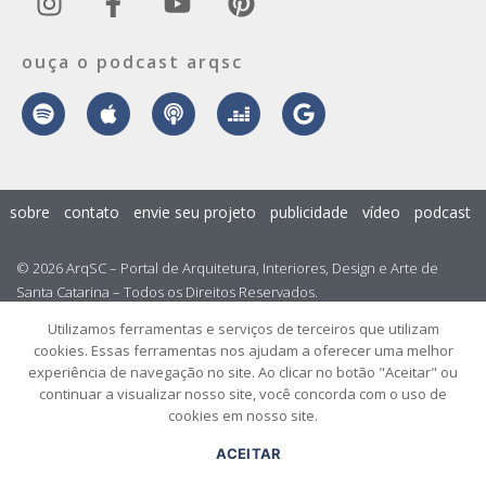
ouça o podcast arqsc
sobre
contato
envie seu projeto
publicidade
vídeo
podcast
© 2026 ArqSC – Portal de Arquitetura, Interiores, Design e Arte de
Santa Catarina – Todos os Direitos Reservados.
Utilizamos ferramentas e serviços de terceiros que utilizam
cookies. Essas ferramentas nos ajudam a oferecer uma melhor
experiência de navegação no site. Ao clicar no botão "Aceitar" ou
continuar a visualizar nosso site, você concorda com o uso de
cookies em nosso site.
ACEITAR