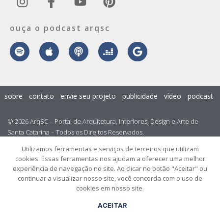
ouça o podcast arqsc
sobre
contato
envie seu projeto
publicidade
vídeo
podcast
© 2026 ArqSC – Portal de Arquitetura, Interiores, Design e Arte de
Santa Catarina – Todos os Direitos Reservados.
Utilizamos ferramentas e serviços de terceiros que utilizam
cookies. Essas ferramentas nos ajudam a oferecer uma melhor
experiência de navegação no site. Ao clicar no botão "Aceitar" ou
continuar a visualizar nosso site, você concorda com o uso de
cookies em nosso site.
ACEITAR