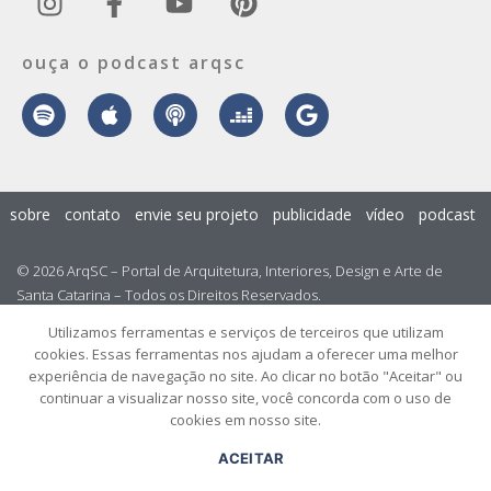
ouça o podcast arqsc
sobre
contato
envie seu projeto
publicidade
vídeo
podcast
© 2026 ArqSC – Portal de Arquitetura, Interiores, Design e Arte de
Santa Catarina – Todos os Direitos Reservados.
Utilizamos ferramentas e serviços de terceiros que utilizam
cookies. Essas ferramentas nos ajudam a oferecer uma melhor
experiência de navegação no site. Ao clicar no botão "Aceitar" ou
continuar a visualizar nosso site, você concorda com o uso de
cookies em nosso site.
ACEITAR