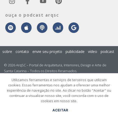
ouça o podcast arqsc
sobre
contato
envie seu projeto
publicidade
vídeo
podcast
© 2026 ArqSC – Portal de Arquitetura, Interiores, Design e Arte de
Santa Catarina – Todos os Direitos Reservados.
Utilizamos ferramentas e serviços de terceiros que utilizam
cookies. Essas ferramentas nos ajudam a oferecer uma melhor
experiência de navegação no site. Ao clicar no botão "Aceitar" ou
continuar a visualizar nosso site, você concorda com o uso de
cookies em nosso site.
ACEITAR