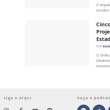
O arquit
escolha 
Cinco
Proj
Esta
POR
RED
O Sindic
(Sindmóv
Investime
siga o arqsc
ouça o podcas