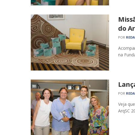
Miss
do Ar
POR
RED
Acompanh
na Funda
Lanç
POR
RED
Veja qu
ArqSC 20