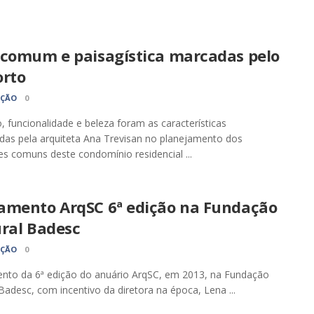
 comum e paisagística marcadas pelo
orto
AÇÃO
0
, funcionalidade e beleza foram as características
das pela arquiteta Ana Trevisan no planejamento dos
s comuns deste condomínio residencial ...
amento ArqSC 6ª edição na Fundação
ural Badesc
AÇÃO
0
nto da 6ª edição do anuário ArqSC, em 2013, na Fundação
 Badesc, com incentivo da diretora na época, Lena ...