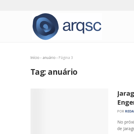
Início
›
anuário
›
Página 3
Tag:
anuário
Jara
Enge
POR
RED
No próxi
de Jaragu