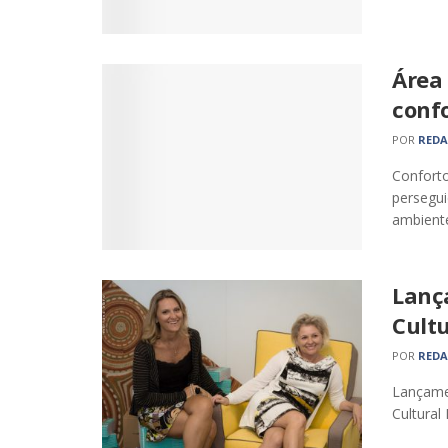
Área
conf
POR
RED
Conforto
persegui
ambiente
Lanç
Cult
POR
RED
Lançame
Cultural