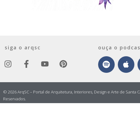
siga o arqsc
ouça o podcas
© 2026 ArqSC – Portal de Arquitetura, Interiores, Design e Arte de Santa C
Reservados.