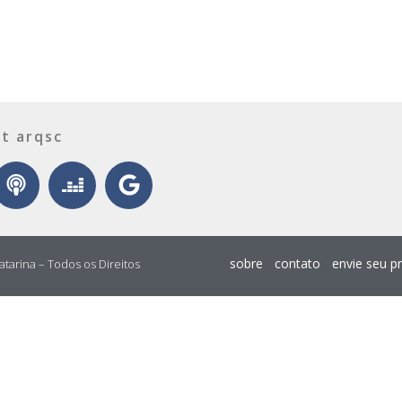
t arqsc
sobre
contato
envie seu p
atarina – Todos os Direitos