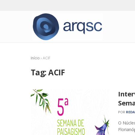
Início
›
ACIF
Tag:
ACIF
Inte
Sema
POR
RED
O Núcleo
Florianóp